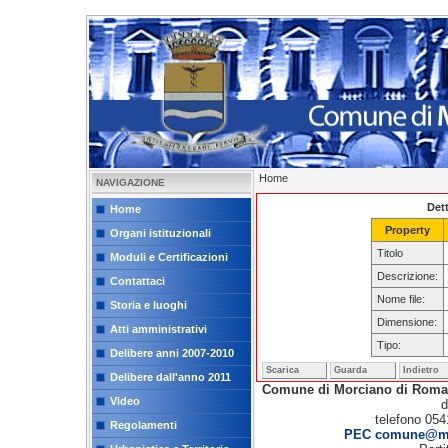
Home
NAVIGAZIONE
Dett
Home
Property
Organi istituzionali
Titolo
Moduli e Certificazioni
Descrizione:
Contattaci
Nome file:
Storia e luoghi
Dimensione:
Atti amministrativi
Tipo:
Delibere anni 2007-2010
Scarica
Guarda
Indietro
Delibere dall'anno 2011
Comune di Morciano di Rom
Video
d
telefono 054
Regolamenti
PEC comune@mor