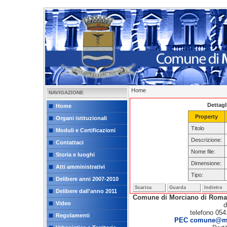
Home
NAVIGAZIONE
Dettagl
Home
Property
Organi istituzionali
Titolo
Moduli e Certificazioni
Descrizione:
Contattaci
Nome file:
Storia e luoghi
Dimensione:
Atti amministrativi
Tipo:
Delibere anni 2007-2010
Scarica
Guarda
Indietro
Delibere dall'anno 2011
Comune di Morciano di Rom
Video
d
telefono 054
Regolamenti
PEC comune@mor