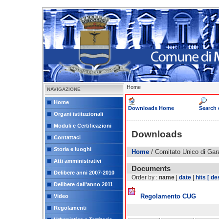
Home
NAVIGAZIONE
Home
Downloads Home
Search
Organi istituzionali
Moduli e Certificazioni
Downloads
Contattaci
Storia e luoghi
Home
/ Comitato Unico di Gar
Atti amministrativi
Documents
Delibere anni 2007-2010
Order by :
name
|
date
|
hits
[ de
Delibere dall'anno 2011
Regolamento CUG
Video
Regolamenti