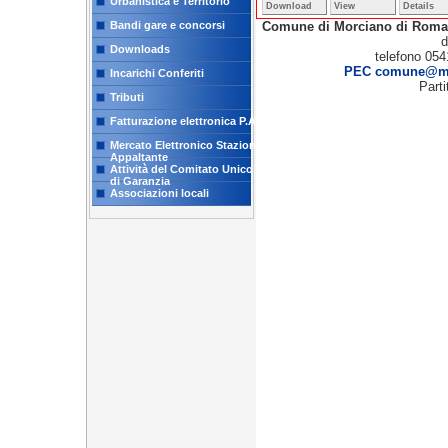
Urbanistica e Territorio
Download
View
Details
Comune di Morciano di Rom
Bandi gare e concorsi
d
Downloads
telefono 054
PEC comune@mor
Incarichi Conferiti
Part
Tributi
Fatturazione elettronica P.A.
Mercato Elettronico Stazione
Appaltante
Attività del Comitato Unico
di Garanzia
Associazioni locali