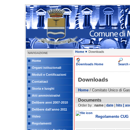
Home
Downloads
NAVIGAZIONE
Home
Downloads Home
Search
Organi istituzionali
Moduli e Certificazioni
Downloads
Contattaci
Storia e luoghi
Home
/ Comitato Unico di Gar
Atti amministrativi
Documents
Delibere anni 2007-2010
Order by :
name
|
date
|
hits
[ as
Delibere dall'anno 2011
Regolamento CUG
Video
Regolamenti