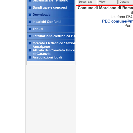
Urbanistica e Territorio
Download
View
Details
Comune di Morciano di Rom
Bandi gare e concorsi
d
Downloads
telefono 054
PEC comune@mor
Incarichi Conferiti
Part
Tributi
Fatturazione elettronica P.A.
Mercato Elettronico Stazione
Appaltante
Attività del Comitato Unico
di Garanzia
Associazioni locali