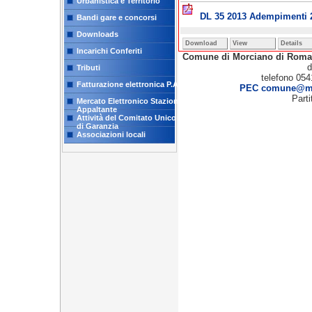
Urbanistica e Territorio
DL 35 2013 Adempimenti 
Bandi gare e concorsi
Downloads
Download
View
Details
Incarichi Conferiti
Comune di Morciano di Rom
d
Tributi
telefono 054
Fatturazione elettronica P.A.
PEC comune@mor
Part
Mercato Elettronico Stazione
Appaltante
Attività del Comitato Unico
di Garanzia
Associazioni locali