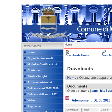
Home
NAVIGAZIONE
Home
Downloads Home
Search
Organi istituzionali
Moduli e Certificazioni
Downloads
Contattaci
Storia e luoghi
Home
/ Operazione trasparen
Atti amministrativi
Documents
Delibere anni 2007-2010
Order by :
name
|
date
|
hits
[ de
Delibere dall'anno 2011
Adempimenti DL 35 2013
Video
Regolamenti
Download
View
Details