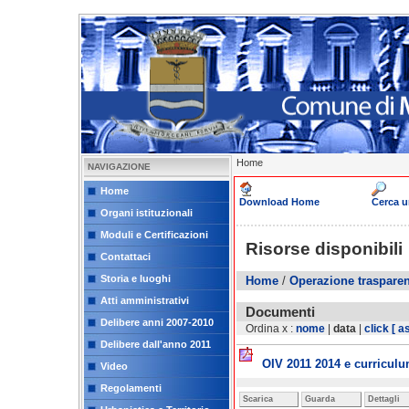
Home
NAVIGAZIONE
Home
Download Home
Cerca 
Organi istituzionali
Moduli e Certificazioni
Risorse disponibili
Contattaci
Storia e luoghi
Home
/
Operazione traspare
Atti amministrativi
Documenti
Delibere anni 2007-2010
Ordina x :
nome
|
data
|
click
[ a
Delibere dall'anno 2011
OIV 2011 2014 e curricul
Video
Regolamenti
Scarica
Guarda
Dettagli