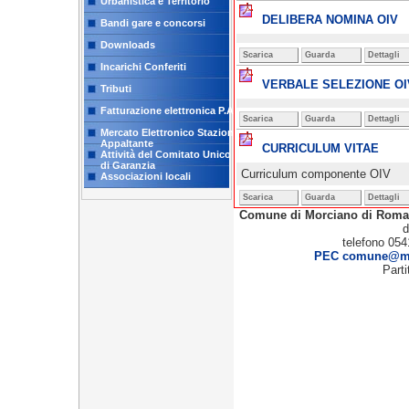
Urbanistica e Territorio
DELIBERA NOMINA OIV
Bandi gare e concorsi
Downloads
Scarica
Guarda
Dettagli
Incarichi Conferiti
VERBALE SELEZIONE OI
Tributi
Fatturazione elettronica P.A.
Scarica
Guarda
Dettagli
Mercato Elettronico Stazione
Appaltante
CURRICULUM VITAE
Attività del Comitato Unico
di Garanzia
Curriculum componente OIV
Associazioni locali
Scarica
Guarda
Dettagli
Comune di Morciano di Rom
d
telefono 054
PEC comune@mor
Part