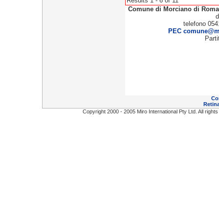
Results 1 - 6 of 11
Comune di Morciano di Rom
d
telefono 054
PEC comune@mor
Part
Co
Retina
Copyright 2000 - 2005 Miro International Pty Ltd. All right