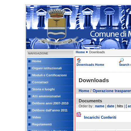
Home
Downloads
NAVIGAZIONE
Home
Downloads Home
Search
Organi istituzionali
Moduli e Certificazioni
Downloads
Contattaci
Storia e luoghi
Home
/
Operazione traspare
Atti amministrativi
Documents
Delibere anni 2007-2010
Order by :
name
|
date
|
hits
|
[ a
Delibere dall'anno 2011
Incarichi Conferiti
Video
Regolamenti