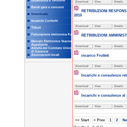
Urbanistica e Territorio
Download
View
Details
Bandi gare e concorsi
RETRIBUZIONI RESPONSA
Downloads
2010
Incarichi Conferiti
Download
View
Details
Tributi
Fatturazione elettronica P.A.
RETRIBUZIONI AMMINIST
Mercato Elettronico Stazione
Appaltante
Download
View
Details
Attività del Comitato Unico
di Garanzia
Associazioni locali
incarico Frutteti
Download
View
Details
Incarichi e consulenze retr
Download
View
Details
Incarichi e consulenze al 
Download
View
Details
<< Start
< Prev
1
2
Ne