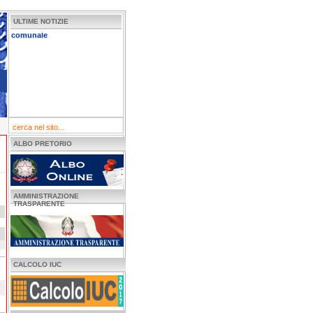
Nuovo sito internet
ULTIME NOTIZIE
comunale
ALBO PRETORIO
AMMINISTRAZIONE
TRASPARENTE
CALCOLO IUC