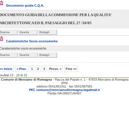
Documento guida C.Q.A.
DOCUMENTO GUIDA DELLA COMMISSIONE
PER
LA QUALITA
’
ARCHITETTONICA ED IL PAESAGGIO DEL 27 /10/05
Scarica
Guarda
Dettagli
Caratteristiche Socio-economiche
Caratteristiche socio-economiche
Scarica
Guarda
Dettagli
<< Inizio
< Prec.
1
2
3
Pross. >
Fine >>
isultati 13 - 15 di 15
Comune di Morciano di Romagna
- Piazza del Popolo n. 1 - 47833 Morciano di Romagna
(RN)
telefono 0541/851911 - fax 0541/987581
PEC comune@morcianodiromagna.legalmail.it
Partita IVA 00607140407