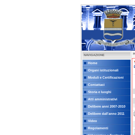
NAVIGAZIONE
Home
Organi istituzionali
Moduli e Certificazioni
Contattaci
Storia e luoghi
Atti amministrativi
Delibere anni 2007-2010
Delibere dall'anno 2011
Video
Regolamenti