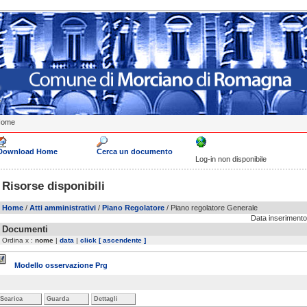
Home
Download Home
Cerca un documento
Log-in non disponibile
Risorse disponibili
Home
/
Atti amministrativi
/
Piano Regolatore
/ Piano regolatore Generale
Data inserimento
Documenti
Ordina x :
nome
|
data
|
click
[ ascendente ]
Modello osservazione Prg
Scarica
Guarda
Dettagli