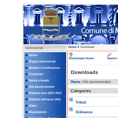
Home
Downloads
NAVIGAZIONE
Home
Downloads Home
Search
Organi istituzionali
Moduli e Certificazioni
Downloads
Contattaci
Storia e luoghi
Home
/ Atti amministrativi
Atti amministrativi
Categories
Delibere anni 2007-2010
Delibere dall'anno 2011
Tributi
Video
Ordinanze
Regolamenti