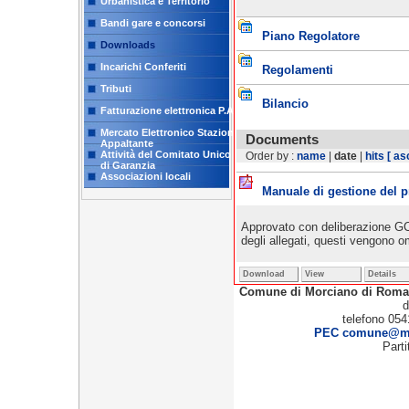
Urbanistica e Territorio
Bandi gare e concorsi
Piano Regolatore
Downloads
Incarichi Conferiti
Regolamenti
Tributi
Bilancio
Fatturazione elettronica P.A.
Mercato Elettronico Stazione
Documents
Appaltante
Attività del Comitato Unico
Order by :
name
|
date
|
hits
[ as
di Garanzia
Associazioni locali
Manuale di gestione del p
Approvato con deliberazione GC 
degli allegati, questi vengono o
Download
View
Details
Comune di Morciano di Rom
d
telefono 054
PEC comune@mor
Part