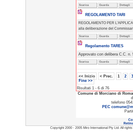
Scarica
Guarda
Dettagli
REGOLAMENTO TARI
R
EGOLAMENTO PER L'APPLICAZIO
alla deliberazione del Commissari
Scarica
Guarda
Dettagli
Regolamento TARES
Approvato con delibera C.C. n.
Scarica
Guarda
Dettagli
<< Inizio
< Prec.
1
2
Fine >>
Risultati 1 - 6 di 76
Comune di Morciano di Rom
d
telefono 054
PEC comune@mor
Part
Co
Retina
Copyright 2000 - 2005 Miro International Pty Ltd. All right