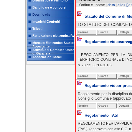
Urbanistica e Territorio
Ordina x :
nome
|
data
|
click
[ a
Bandi gare e concorsi
Downloads
Statuto del Comune di M
Incarichi Conferiti
LO STATUTO DEL COMUNE D
Tributi
Scarica
Guarda
Dettagli
Fatturazione elettronica P.A.
Regolamento videosorveg
Mercato Elettronico Stazione
Appaltante
Attività del Comitato Unico
di Garanzia
REGOLAMENTO PER
LA DI
Associazioni locali
TERRITORIO COMUNALE DI
MO
n. 78 del 30/11/2013).
Scarica
Guarda
Dettagli
Regolamento videoriprese
Regolamento per la disciplina de
Consiglio Comunale (approvato c
Scarica
Guarda
Dettagli
Regolamento TASI
REGOLAMENTO PER L’APPLICAZI
(TASI).
(approvato con atto C.C. n