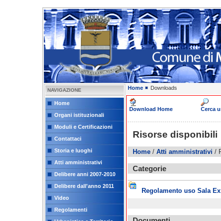
Home
Downloads
NAVIGAZIONE
Home
Download Home
Cerca 
Organi istituzionali
Moduli e Certificazioni
Risorse disponibili
Contattaci
Storia e luoghi
Home
/
Atti amministrativi
/ 
Atti amministrativi
Categorie
Delibere anni 2007-2010
Delibere dall'anno 2011
Regolamento uso Sala Ex
Video
Regolamenti
Documenti