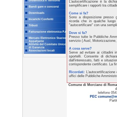
Urbanistica e Territorio
L'autocertificazione è la dichi
semplificare i rapporti tra citt
Bandi gare e concorsi
Downloads
Come si fa?
Sono a disposizione presso g
Incarichi Conferiti
ricorda che in qualche luogo
"autocertificare" con una sempl
Tributi
Fatturazione elettronica P.A.
Dove si fa?
Presso tutte le Pubbliche Ammi
Mercato Elettronico Stazione
servizio ( Ausl, Motorizzazione,
Appaltante
Attività del Comitato Unico
di Garanzia
A cosa serve?
Associazioni locali
Serve ad evitare ai cittadini in
sportelli. Consente di dichia
dall'interessato, fatti e situazi
corrispondente certificato. La f
Ricordati:
L'autocertificazione
uffici delle Pubbliche Amministr
Comune di Morciano di Rom
d
telefono 054
PEC comune@mor
Part