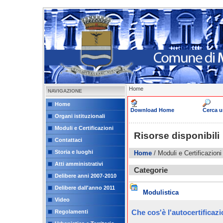
Home
NAVIGAZIONE
Home
Download Home
Cerca 
Organi istituzionali
Moduli e Certificazioni
Risorse disponibili
Contattaci
Storia e luoghi
Home
/ Moduli e Certificazioni
Atti amministrativi
Categorie
Delibere anni 2007-2010
Delibere dall'anno 2011
Modulistica
Video
Che cos'è l'autocertificaz
Regolamenti