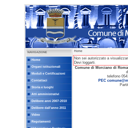
Home
NAVIGAZIONE
Non sei autorizzato a visualizzar
Home
Devi loggarti.
Organi istituzionali
Comune di Morciano di Rom
d
Moduli e Certificazioni
telefono 054
PEC comune@mor
Contattaci
Part
Storia e luoghi
Atti amministrativi
Delibere anni 2007-2010
Delibere dall'anno 2011
Video
Regolamenti