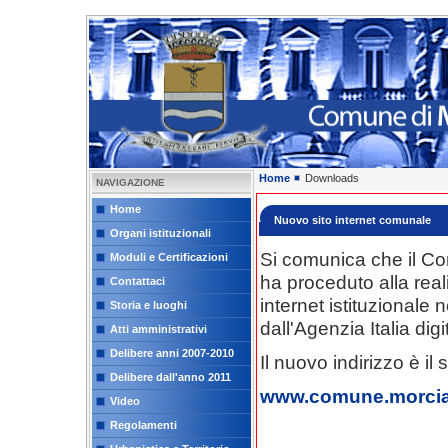
Home
Downloads
NAVIGAZIONE
Home
Nuovo sito internet comunale
Organi istituzionali
Si comunica che il C
Moduli e Certificazioni
ha proceduto alla real
Contattaci
internet istituzionale 
Storia e luoghi
dall'Agenzia Italia digi
Atti amministrativi
Delibere anni 2007-2010
Il nuovo indirizzo è il
Delibere dall'anno 2011
www.comune.morcian
Video
Regolamenti