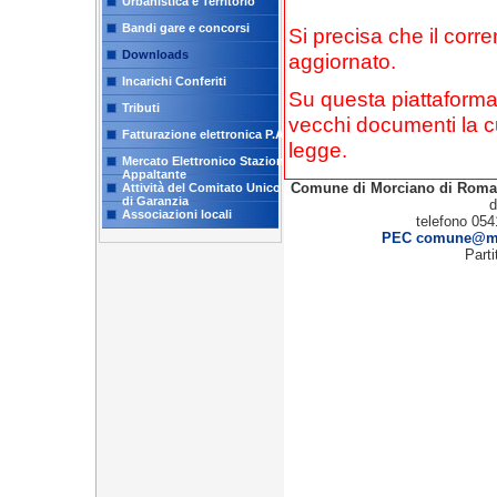
Urbanistica e Territorio
Bandi gare e concorsi
Si precisa che il corr
Downloads
aggiornato.
Incarichi Conferiti
Su questa piattaforma
Tributi
vecchi documenti la c
Fatturazione elettronica P.A.
legge.
Mercato Elettronico Stazione
Appaltante
Comune di Morciano di Rom
Attività del Comitato Unico
di Garanzia
d
Associazioni locali
telefono 054
PEC comune@mor
Part