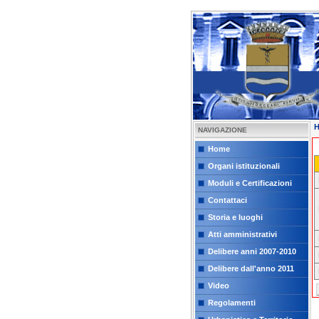
NAVIGAZIONE
Home
Organi istituzionali
Moduli e Certificazioni
Contattaci
Storia e luoghi
Atti amministrativi
Delibere anni 2007-2010
Delibere dall'anno 2011
Video
Regolamenti