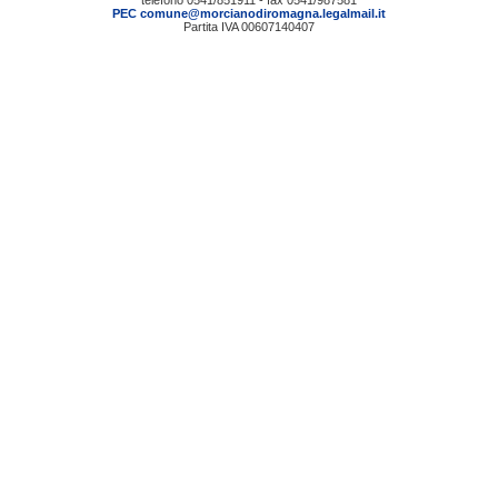
telefono 0541/851911 - fax 0541/987581
PEC comune@morcianodiromagna.legalmail.it
Partita IVA 00607140407