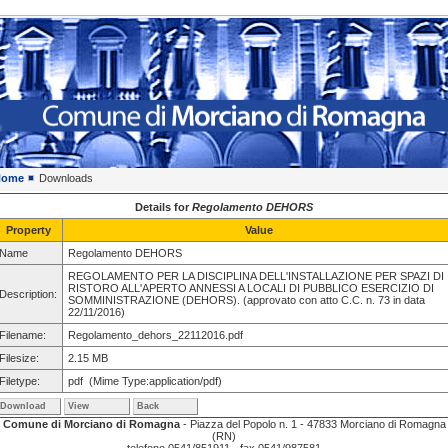
Home
Downloads
Details for
Regolamento DEHORS
Property
Value
Name
Regolamento DEHORS
REGOLAMENTO PER LA DISCIPLINA DELL'INSTALLAZIONE PER SPAZI DI
RISTORO ALL'APERTO ANNESSI A LOCALI DI PUBBLICO ESERCIZIO DI
Description:
SOMMINISTRAZIONE (DEHORS). (approvato con atto C.C. n. 73 in data
22/11/2016)
Filename:
Regolamento_dehors_22112016.pdf
Filesize:
2.15 MB
Filetype:
pdf (Mime Type:application/pdf)
Download
View
Back
Comune di Morciano di Romagna
- Piazza del Popolo n. 1 - 47833 Morciano di Romagna
(RN)