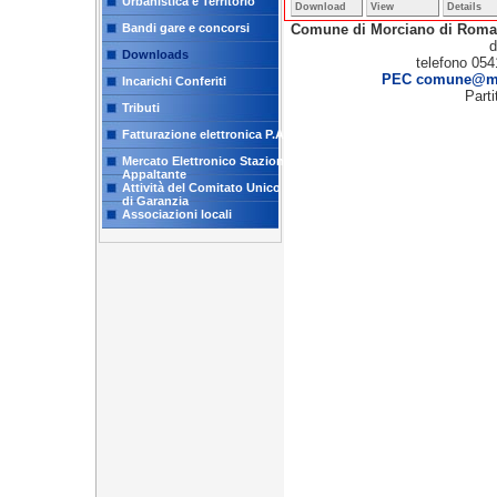
Urbanistica e Territorio
Download
View
Details
Comune di Morciano di Rom
Bandi gare e concorsi
d
Downloads
telefono 054
PEC comune@mor
Incarichi Conferiti
Part
Tributi
Fatturazione elettronica P.A.
Mercato Elettronico Stazione
Appaltante
Attività del Comitato Unico
di Garanzia
Associazioni locali