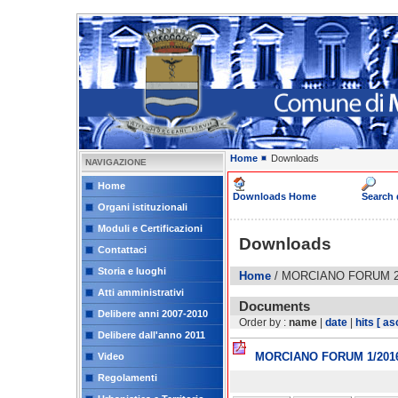
Home
Downloads
NAVIGAZIONE
Home
Downloads Home
Search
Organi istituzionali
Moduli e Certificazioni
Downloads
Contattaci
Storia e luoghi
Home
/ MORCIANO FORUM 2
Atti amministrativi
Documents
Delibere anni 2007-2010
Order by :
name
|
date
|
hits
[ as
Delibere dall'anno 2011
MORCIANO FORUM 1/201
Video
Regolamenti