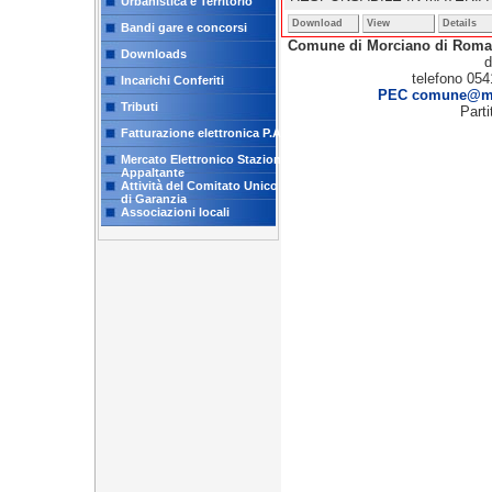
Urbanistica e Territorio
Download
View
Details
Bandi gare e concorsi
Comune di Morciano di Rom
Downloads
d
telefono 054
Incarichi Conferiti
PEC comune@mor
Tributi
Part
Fatturazione elettronica P.A.
Mercato Elettronico Stazione
Appaltante
Attività del Comitato Unico
di Garanzia
Associazioni locali