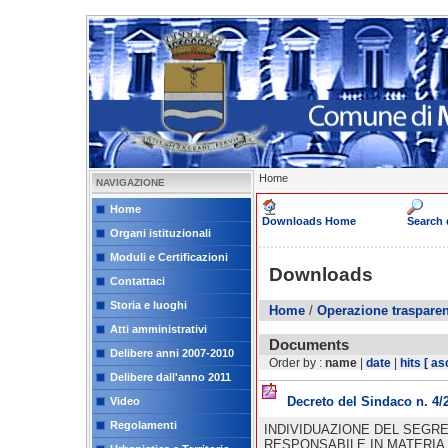
Home
NAVIGAZIONE
Home
Downloads Home
Search
Organi istituzionali
Moduli e Certificazioni
Downloads
Contattaci
Storia e luoghi
Home
/
Operazione traspare
Atti amministrativi
Documents
Delibere anni 2007-2010
Order by :
name
|
date
|
hits
[ as
Delibere dall'anno 2011
Decreto del Sindaco n. 4/
Video
Regolamenti
INDIVIDUAZIONE DEL SEGR
RESPONSABILE IN MATERIA