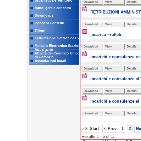
Urbanistica e Territorio
Download
View
Details
Bandi gare e concorsi
RETRIBUZIONI AMMINIST
Downloads
Incarichi Conferiti
Download
View
Details
Tributi
incarico Frutteti
Fatturazione elettronica P.A.
Mercato Elettronico Stazione
Download
View
Details
Appaltante
Attività del Comitato Unico
Incarichi e consulenze retr
di Garanzia
Associazioni locali
Download
View
Details
Incarichi e consulenze al
Download
View
Details
Incarichi e consulenze al 
Download
View
Details
<< Start
< Prev
1
2
Ne
Results 1 - 6 of 11