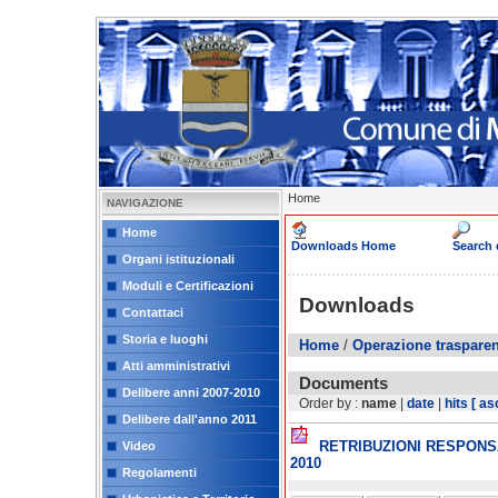
Home
NAVIGAZIONE
Home
Downloads Home
Search
Organi istituzionali
Moduli e Certificazioni
Downloads
Contattaci
Storia e luoghi
Home
/
Operazione traspare
Atti amministrativi
Documents
Delibere anni 2007-2010
Order by :
name
|
date
|
hits
[ as
Delibere dall'anno 2011
RETRIBUZIONI RESPONSA
Video
2010
Regolamenti