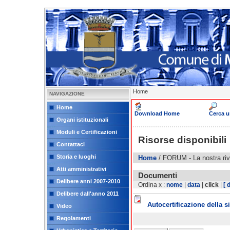
Home
NAVIGAZIONE
Home
Download Home
Cerca 
Organi istituzionali
Moduli e Certificazioni
Risorse disponibili
Contattaci
Storia e luoghi
Home
/ FORUM - La nostra riv
Atti amministrativi
Documenti
Delibere anni 2007-2010
Ordina x :
nome
|
data
|
click
|
[ 
Delibere dall'anno 2011
Autocertificazione della s
Video
Regolamenti