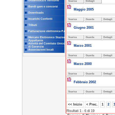
Urbanistica e Territorio
Scarica
Dettagli
Bandi gare e concorsi
Maggio 2005
Downloads
Incarichi Conferiti
Scarica
Guarda
Dettagli
Tributi
Giugno 2001
Fatturazione elettronica P.A.
Mercato Elettronico Stazione
Scarica
Guarda
Dettagli
Appaltante
Attività del Comitato Unico
Marzo 2001
di Garanzia
Associazioni locali
Scarica
Guarda
Dettagli
Marzo 2000
Scarica
Guarda
Dettagli
Febbraio 2002
Scarica
Guarda
Dettagli
<< Inizio
< Prec.
1
2
Risultati 1 - 6 di 19